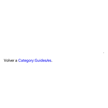
TF2 Classified Wiki
Volver a
Category:Guides/es
.
Navegación
Página principal
Acerca de
Cambios recientes
Página aleatoria
Subir archivo