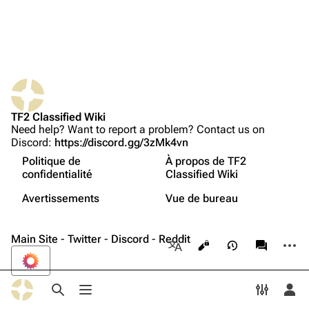
Téléverser un fichier
TF2 Classified
Play Now
Website
TF2 Classified Wiki
Pages liées
Forums
Need help? Want to report a problem? Contact us on
Discord:
https://discord.gg/3zMk4vn
Suivi des pages liées
Discord
Politique de
À propos de TF2
Version imprimable
Bluesky
confidentialité
Classified Wiki
Non connecté(e)
Lien permanent
Twitter
Avertissements
Vue de bureau
Votre adresse IP sera visible au public si vous faites des
modifications.
English
Informations sur la page
YouTube
Main Site
-
Twitter
-
Discord
-
Reddit
Autres
Affichages
associate
Reddit
Autres langues
Se connecter
Basculer la recherche
Basculer le menu
Changer 
Bas