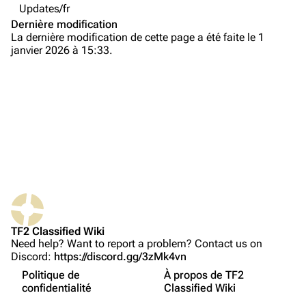
Updates/fr
Navigation
Dernière modification
Page d’accueil
La dernière modification de cette page a été faite le 1
janvier 2026 à 15:33.
À propos
Modifications récentes
Page au hasard
Téléverser un fichier
TF2 Classified
Play Now
Website
TF2 Classified Wiki
Pages liées
Forums
Need help? Want to report a problem? Contact us on
Discord:
https://discord.gg/3zMk4vn
Suivi des pages liées
Discord
Politique de
À propos de TF2
Version imprimable
Bluesky
confidentialité
Classified Wiki
Non connecté(e)