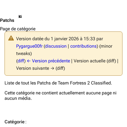
Patchs
Page de catégorie
Version datée du 1 janvier 2026 à 15:33 par
Pygargue00fr
(
discussion
|
contributions
)
(minor
tweaks)
(
diff
)
← Version précédente
| Version actuelle (diff) |
Version suivante → (diff)
Liste de tout les Patchs de
Team Fortress 2 Classified
.
Cette catégorie ne contient actuellement aucune page ni
aucun média.
TF2 Classified Wiki
Catégorie
: