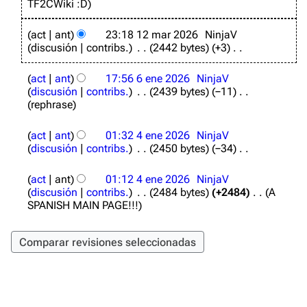
TF2CWiki :D
r
2
1
0
act
ant
23:18 12 mar 2026
NinjaV
2
2
discusión
contribs.
2442 bytes
+3
m
6
S
a
6
i
r
act
ant
17:56 6 ene 2026
NinjaV
e
n
2
discusión
contribs.
2439 bytes
−11
n
r
0
rephrase
e
e
2
2
4
s
6
0
act
ant
01:32 4 ene 2026
NinjaV
e
u
2
discusión
contribs.
2450 bytes
−34
n
m
6
S
e
e
i
2
n
act
ant
01:12 4 ene 2026
NinjaV
n
0
d
discusión
contribs.
2484 bytes
+2484
A
r
TF2 Classified Wiki
2
e
SPANISH MAIN PAGE!!!
e
6
e
s
d
u
i
Navegación
m
c
e
i
Página principal
n
ó
d
n
Acerca de
e