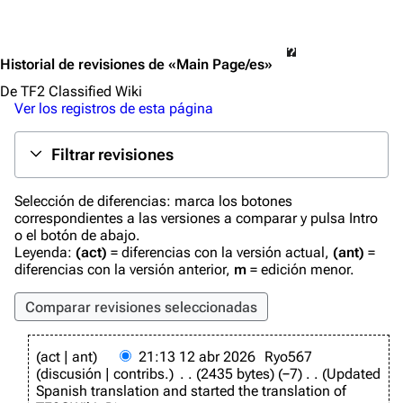
Historial de revisiones de «
Main Page/es
»
De TF2 Classified Wiki
Ver los registros de esta página
Filtrar revisiones
Selección de diferencias: marca los botones
correspondientes a las versiones a comparar y pulsa Intro
o el botón de abajo.
Leyenda:
(act)
= diferencias con la versión actual,
(ant)
=
diferencias con la versión anterior,
m
= edición menor.
1
act
ant
21:13 12 abr 2026
Ryo567
2
discusión
contribs.
2435 bytes
−7
Updated
a
Spanish translation and started the translation of
b