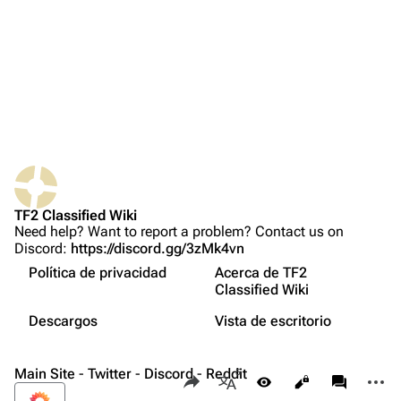
e
Cambios recientes
d
i
Página aleatoria
c
i
Subir archivo
ó
n
TF2 Classified
Play Now
Website
TF2 Classified Wiki
English
Forums
Need help? Want to report a problem? Contact us on
Discord:
https://discord.gg/3zMk4vn
فارسی
Lo que enlaza aquí
Discord
Política de privacidad
Acerca de TF2
Français
Cambios relacionados
Bluesky
Classified Wiki
Русский
Atom
Twitter
Descargos
Vista de escritorio
No has accedido
Tu dirección IP será visible si haces alguna edición
中文（简体）
Información de la página
YouTube
Main Site
-
Twitter
-
Discord
Comparte esta página
-
Reddit
Más a
Vistas
associate
Reddit
Más idiomas
Acceder