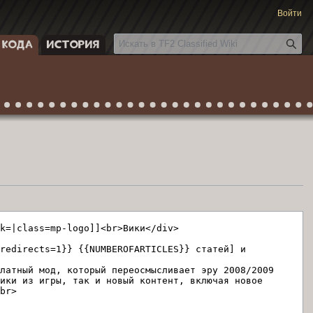
Войти
П
 КОДА
ИСТОРИЯ
о
и
с
к