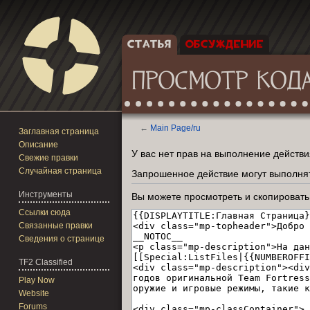
СТАТЬЯ
ОБСУЖДЕНИЕ
ПРОСМОТР КОДА
←
Main Page/ru
Заглавная страница
Описание
Перейти
Перейти
У вас нет прав на выполнение действ
Свежие правки
к
к
Случайная страница
Запрошенное действие могут выполнят
навигации
поиску
Инструменты
Вы можете просмотреть и скопировать
Ссылки сюда
Связанные правки
Сведения о странице
TF2 Classified
Play Now
Website
Forums