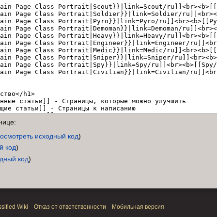
нице:
осмотреть исходный код
)
й код
)
одный код
)
sified Wiki
Отказ от ответственности
Мобильная версия