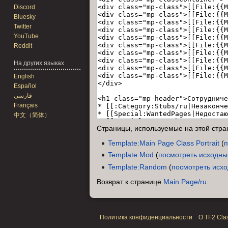
Discord
Bluesky
Twitter
YouTube
Reddit
На других языках
English
Español
فارسی
Français
中文（简体）
Страницы, используемые на этой стра
Template:Main Page Class Portrait
(
п
Template:Mod
(
посмотреть исходны
Template:Random
(
посмотреть исх
Возврат к странице
Main Page/ru
.
Политика конфиденциальности
О TF2 Clas