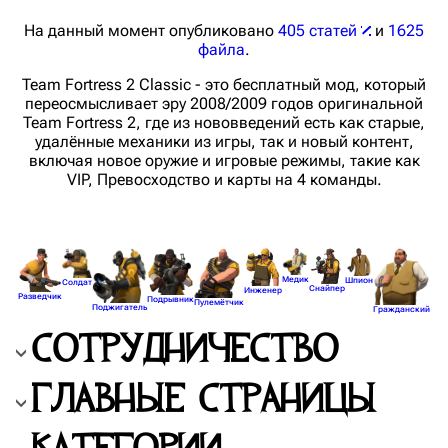
На данный момент опубликовано
405 статей
и
1625
файла
.
Team Fortress 2 Classic - это бесплатный мод, который
переосмысливает эру 2008/2009 годов оригинальной
Team Fortress 2, где из нововведений есть как старые,
удалённые механики из игры, так и новый контент,
включая новое оружие и игровые режимы, такие как
VIP, Превосходство и карты на 4 команды.
Медик
Шпион
Солдат
Снайпер
Инженер
Разведчик
Подрывник
Пулемётчик
Поджигатель
Гражданский
СОТРУДНИЧЕСТВО
ГЛАВНЫЕ СТРАНИЦЫ