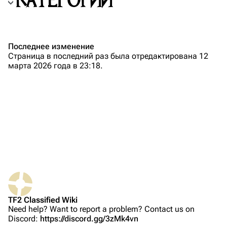
КАТЕГОРИИ
TF2 Classified Wiki
Навигация
Последнее изменение
Страница в последний раз была отредактирована 12
Заглавная страница
марта 2026 года в 23:18.
Описание
Свежие правки
Случайная страница
Загрузить файл
TF2 Classified
Play Now
Ссылки сюда
Website
TF2 Classified Wiki
Need help? Want to report a problem? Contact us on
English
Связанные правки
Forums
Discord:
https://discord.gg/3zMk4vn