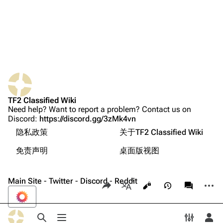
随机页面
上传文件
TF2 Classified
Play Now
链入页面
Website
相关更改
English
Forums
TF2 Classified Wiki
Need help? Want to report a problem? Contact us on
可打印版
Español
Discord
Discord:
https://discord.gg/3zMk4vn
固定链接
فارسی
隐私政策
关于TF2 Classified Wiki
Bluesky
页面信息
Français
免责声明
桌面版视图
Twitter
未登录
未登录用户的IP地址会在进行任意编辑后公开展示。
引用此页
Русский
YouTube
Main Site
-
Twitter
-
Discord
分享此页面
-
Reddit
更多
查看
associate
Reddit
登录
更多语言
打开/关闭搜索
打开/关闭菜单
打开/关
打