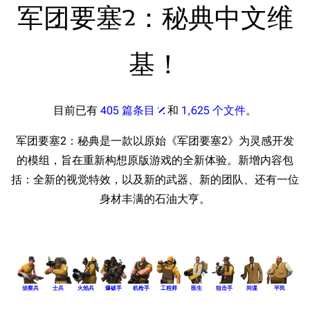
军团要塞2：秘典中文维
基！
目前已有
405 篇条目
和
1,625 个文件
。
军团要塞2：秘典是一款以原始《军团要塞2》为灵感开发
的模组，旨在重新构想原版游戏的全新体验。新增内容包
括：全新的视觉特效，以及新的武器、新的团队、还有一位
身材丰满的石油大亨。
侦察兵
士兵
火焰兵
爆破手
机枪手
工程师
医生
狙击手
间谍
平民