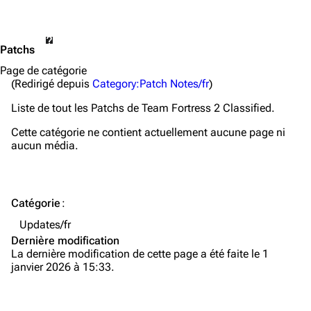
Patchs
Page de catégorie
(Redirigé depuis
Category:Patch Notes/fr
)
Liste de tout les Patchs de
Team Fortress 2 Classified
.
Cette catégorie ne contient actuellement aucune page ni
aucun média.
TF2 Classified Wiki
Catégorie
:
Updates/fr
Navigation
Dernière modification
Page d’accueil
La dernière modification de cette page a été faite le 1
janvier 2026 à 15:33.
À propos
Modifications récentes