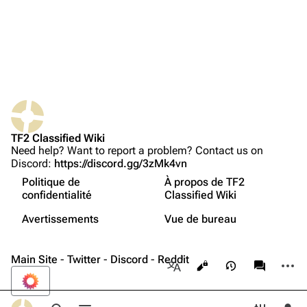
Page au hasard
Téléverser un fichier
TF2 Classified
Play Now
Website
TF2 Classified Wiki
Pages liées
Forums
Need help? Want to report a problem? Contact us on
Discord:
https://discord.gg/3zMk4vn
Suivi des pages liées
Discord
Politique de
À propos de TF2
Version imprimable
Bluesky
confidentialité
Classified Wiki
Non connecté(e)
Lien permanent
Twitter
Avertissements
Vue de bureau
Votre adresse IP sera visible au public si vous faites des
modifications.
English
Informations sur la page
YouTube
Main Site
-
Twitter
-
Discord
-
Reddit
Autres
Affichages
associate
Reddit
Autres langues
Se connecter