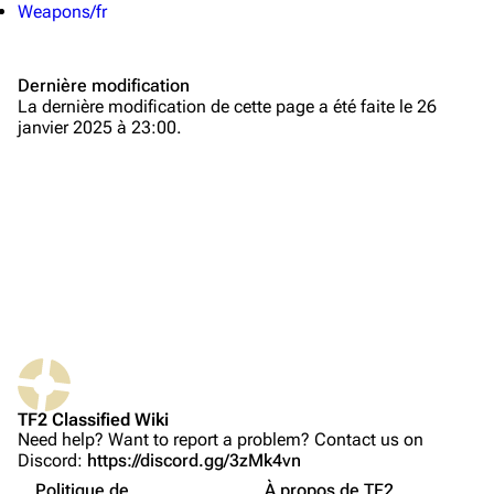
Weapons/fr
Navigation
Dernière modification
Page d’accueil
La dernière modification de cette page a été faite le 26
janvier 2025 à 23:00.
À propos
Modifications récentes
Page au hasard
Téléverser un fichier
TF2 Classified
Play Now
Website
TF2 Classified Wiki
Pages liées
Forums
Need help? Want to report a problem? Contact us on
Discord:
https://discord.gg/3zMk4vn
Suivi des pages liées
Discord
Politique de
À propos de TF2