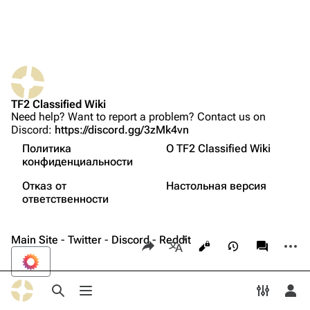
Загрузить файл
TF2 Classified
Play Now
Ссылки сюда
Website
TF2 Classified Wiki
Need help? Want to report a problem? Contact us on
Связанные правки
Forums
Discord:
https://discord.gg/3zMk4vn
English
Версия для печати
Discord
Политика
О TF2 Classified Wiki
конфиденциальности
فارسی
Постоянная ссылка
Bluesky
Отказ от
Настольная версия
Вы не представились системе
Français
Сведения о странице
Twitter
ответственности
Ваш IP-адрес будет виден всем, если вы внесёте
какие-либо изменения.
中文（简体）
Цитировать страницу
YouTube
Main Site
-
Twitter
-
Discord
Поделиться этой страницей
-
Reddit
Допол
Просмотры
associate
Reddit
Ещё языки
Войти
Открыть поиск
Открыть меню
Переклю
Отк