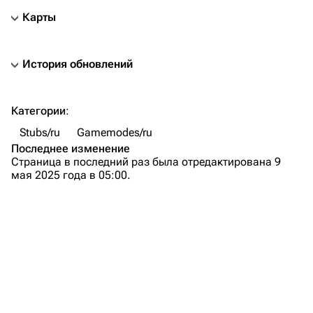
Карты
История обновлений
TF2 Classified Wiki
Категории
:
Stubs/ru
Gamemodes/ru
Навигация
Последнее изменение
Страница в последний раз была отредактирована 9
Заглавная страница
мая 2025 года в 05:00.
Описание
Свежие правки
Случайная страница
Загрузить файл
TF2 Classified