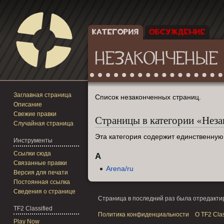
КАТЕГОРИЯ
ОБСУЖДЕНИЕ
НЕЗАКОНЧЕНЫЕ
Заглавная страница
Перейти
Перейти
Список незаконченных страниц.
Описание
к
к
Свежие правки
Страницы в категории «Нез
навигации
поиску
Случайная страница
Эта категория содержит единственную
Инструменты
Ссылки сюда
A
Связанные правки
Arena/ru
Версия для печати
Постоянная ссылка
Сведения о странице
Страница в последний раз была отредактиро
TF2 Classified
Политика конфиденциальности
О TF2 Clas
Play Now