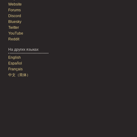
Website
Forums
Discord
Bluesky
Twitter
YouTube
Reddit
На других языках
English
Español
Français
中文（简体）