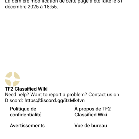
La dernière modification de cette page a été faite le 31
décembre 2025 à 18:55.
À propos
Modifications récentes
Page au hasard
Téléverser un fichier
TF2 Classified
Play Now
Pages liées
Website
TF2 Classified Wiki
Suivi des pages liées
Forums
Gameplay
Need help? Want to report a problem? Contact us on
Discord:
https://discord.gg/3zMk4vn
Version imprimable
Discord
Quatre équipes
Politique de
À propos de TF2
Lien permanent
Cartes
Bluesky
confidentialité
Classified Wiki
Non connecté(e)
Cartes
Informations sur la page
Twitter
Avertissements
Vue de bureau
Votre adresse IP sera visible au public si vous faites des
Anecdotes
modifications.
English
Citer cette page
YouTube