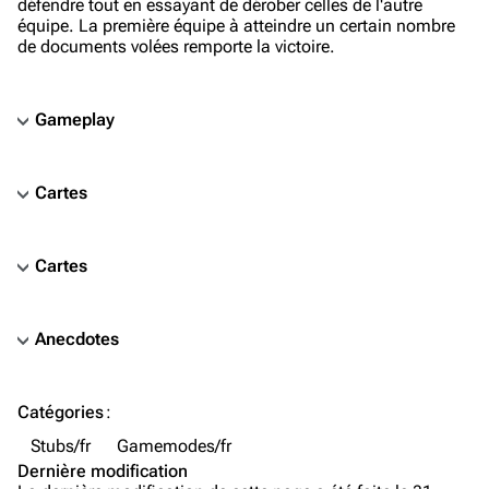
défendre tout en essayant de dérober celles de l'autre
équipe. La première équipe à atteindre un certain nombre
de documents volées remporte la victoire.
Gameplay
Cartes
Cartes
Anecdotes
TF2 Classified Wiki
Catégories
:
Stubs/fr
Gamemodes/fr
Navigation
Dernière modification
Page d’accueil