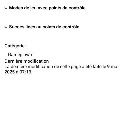
Modes de jeu avec points de contrôle
Succès liées au points de contrôle
TF2 Classified Wiki
Catégorie
:
Gameplay/fr
Navigation
Dernière modification
Page d’accueil
La dernière modification de cette page a été faite le 9 mai
2025 à 07:13.
À propos
Modifications récentes
Page au hasard
Téléverser un fichier
TF2 Classified