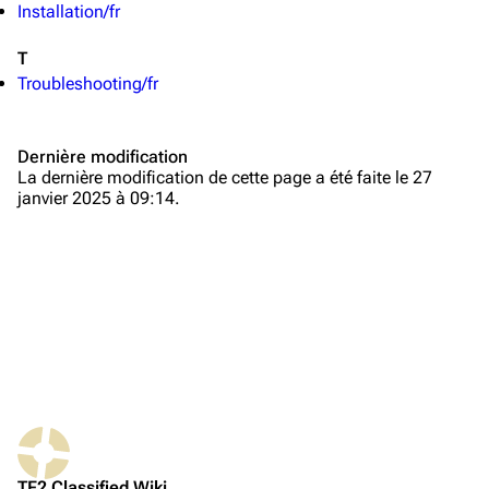
Installation/fr
TF2 Classified Wiki
T
Troubleshooting/fr
Navigation
Dernière modification
Page d’accueil
La dernière modification de cette page a été faite le 27
janvier 2025 à 09:14.
À propos
Modifications récentes
Page au hasard
Téléverser un fichier
TF2 Classified
Play Now
Website
TF2 Classified Wiki