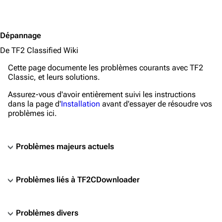
Dépannage
De TF2 Classified Wiki
Cette page documente les problèmes courants avec
TF2
Classic
, et leurs solutions.
Assurez-vous d'avoir entièrement suivi les instructions
dans la page d'
Installation
avant d'essayer de résoudre vos
problèmes ici.
Problèmes majeurs actuels
Problèmes majeurs actuels
Problèmes liés à TF2CDownloader
Le jeu ne démarre pas/Il manque VCRUNTIME140.dll o
Microsaccadement/Microlag du réseau
Problèmes divers