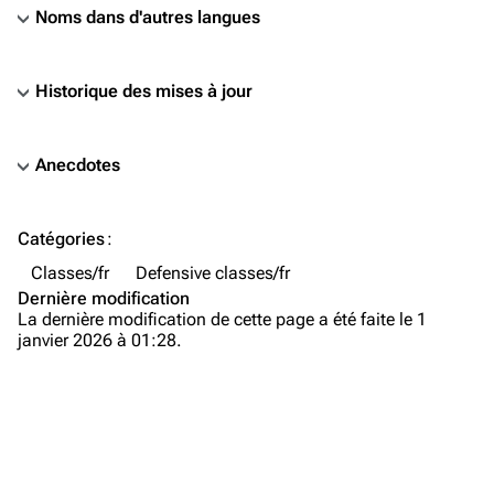
Noms dans d'autres langues
Historique des mises à jour
Anecdotes
TF2 Classified Wiki
Catégories
:
Classes/fr
Navigation
Defensive classes/fr
Dernière modification
Page d’accueil
La dernière modification de cette page a été faite le 1
janvier 2026 à 01:28.
À propos
Modifications récentes
Page au hasard
Téléverser un fichier
Biographie