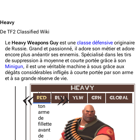
Heavy
De TF2 Classified Wiki
Le
Heavy Weapons Guy
est une
classe défensive
originaire
de Russie. Grand et passionné, il adore son métier et adore
encore plus anéantir ses ennemis. Spécialisé dans les tirs
de suppression à moyenne et courte portée grâce à son
Minigun
, il est une véritable machine à sous grâce aux
dégâts considérables infligés à courte portée par son arme
et à sa grande réserve de vie.
HEAVY
Vas-y!
RED
BLU
YLW
GRN
GLOBAL
Monte
ton
arme
de
fillette
avant
de