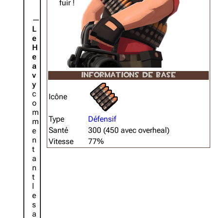
fuir !
L
e
H
e
a
v
INFORMATIONS DE BASE
y
c
Icône
o
m
Type
Défensif
m
Santé
300 (450 avec overheal)
e
n
Vitesse
77%
t
a
n
t
l
e
s
a