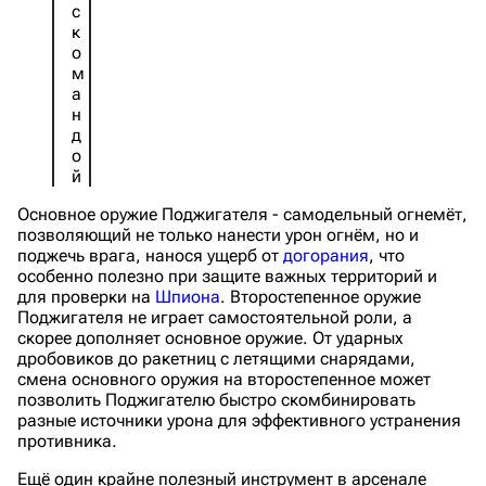
с
к
о
м
а
н
д
о
й
Основное оружие Поджигателя - самодельный огнемёт,
позволяющий не только нанести урон огнём, но и
поджечь врага, нанося ущерб от
догорания
, что
особенно полезно при защите важных территорий и
для проверки на
Шпиона
. Второстепенное оружие
Поджигателя не играет самостоятельной роли, а
скорее дополняет основное оружие. От ударных
дробовиков до ракетниц с летящими снарядами,
смена основного оружия на второстепенное может
позволить Поджигателю быстро скомбинировать
разные источники урона для эффективного устранения
противника.
Ещё один крайне полезный инструмент в арсенале