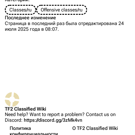
Classes/ru
Offensive classes/ru
Навигация
Последнее изменение
Страница в последний раз была отредактирована 24
Заглавная страница
июля 2025 года в 08:07.
Описание
Свежие правки
Случайная страница
Биография
Загрузить файл
Оружие
Основное
TF2 Classified
Дополнительное
Ссылки сюда
Play Now
Ближний бой
Связанные правки
Website
TF2 Classified Wiki
Советы
Need help? Want to report a problem? Contact us on
Версия для печати
Forums
Достижения
Discord:
https://discord.gg/3zMk4vn
English
Постоянная ссылка
Discord
Политика
О TF2 Classified Wiki
Названия на других языках
конфиденциальности