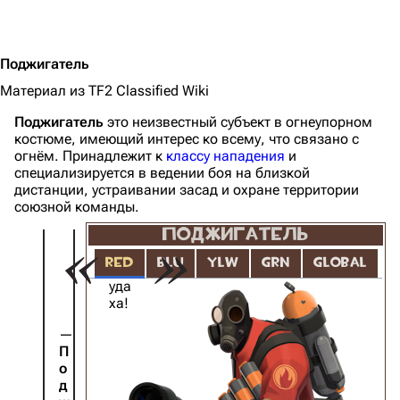
Поджигатель
Материал из TF2 Classified Wiki
Поджигатель
это неизвестный субъект в огнеупорном
костюме, имеющий интерес ко всему, что связано с
огнём. Принадлежит к
классу нападения
и
специализируется в ведении боя на близкой
дистанции, устраивании засад и охране территории
союзной команды.
ПОДЖИГАТЕЛЬ
RED
BLU
YLW
GRN
GLOBAL
Худа
уда
ха!
П
о
д