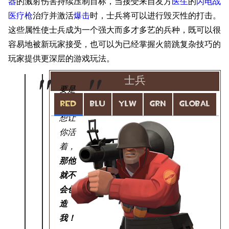
器
的溅射伤害持续压制目标，当接受来自友方
医生
的
闪电战
医疗枪
治疗并激活
爆击
时，士兵将可以进行毁灭性的打击。
这些属性使士兵成为一个强大而多才多艺的兵种，既可以很
容易地被新玩家接受，也可以为已经掌握火箭跳复杂技巧的
玩家提供更深层的游戏玩法。
士兵
要是
上帝
RED
BLU
YLW
GRN
GLOBAL
想让
你活
着，
那他
就不
会创
造
我！