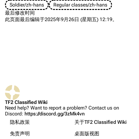
Soldier/zh-hans
Regular classes/zh-hans
首页
最后修改时间
关于
此页面最后编辑于2025年9月26日 (星期五) 12:19。
最近更改
随机页面
上传文件
TF2 Classified
人物简历
Play Now
武器
链入页面
Website
主武器
相关更改
Forums
副武器
TF2 Classified Wiki
Need help? Want to report a problem? Contact us on
可打印版
English
Discord
近战武器
Discord:
https://discord.gg/3zMk4vn
固定链接
فارسی
提示
隐私政策
关于TF2 Classified Wiki
Bluesky
其他语言的名称
页面信息
Français
免责声明
桌面版视图
Twitter
未登录