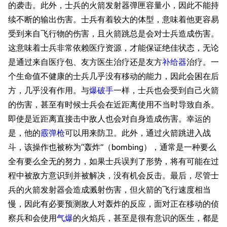
的袭击。此外，士兵的火箭发射器弹匣容量小，因此不能持
续不断的输出伤害。士兵有着较大的体型，意味着他更容易
受到来自飞行物的伤害，且火箭跳总是会对士兵造成伤害。
这意味着士兵非常依赖医疗资源，才能保证绝佳状态，无论
是通过来自医疗包、友方医生治疗还是友方
补给器
治疗。一
个生命值不健康的士兵几乎没有移动的能力，因此会困在后
方，几乎没有作用。与
爆破手
一样，士兵也会受到自己火箭
的伤害，甚至有时候士兵会在近距离使用不当时导致自杀。
即使是近距离直接击中敌人也会对自身造成伤害。幸运的
是，他的
霰弹枪
可以用来防卫。此外，通过火箭跳进入战
斗，该操作也被称为“轰炸”（bombing），通常是一种要么
全有要么全无的努力，如果士兵误判了形势，将有可能在过
程中被敌方意识到并被解决，没有机会反击。最后，尽管士
兵的火箭发射器会造成溅射伤害，但火箭的飞行速度相当
慢，因此有必要预测敌人对轰炸的反应，面对正在移动的侦
察兵和会使用
气爆
的火焰兵，甚至是很有意识的医生，都是