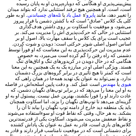
پیش‌بینی‌پذیری او هنگامی که دوباره‌پریدن او به پایان رسیده
است، است. او همچنین هیچ ترفند استثنایی ندارد که بتواند میدان
را تغییر دهد، مانند
پایرو
's
عمل باد
یا
تله‌های
چسباندنی
. او به طور
کلی یک کلاس "صادق" است که با کشتن دشمن یا فرار پیروز
می‌شود، و موفقیت با اسکاوت بر روی داشتن هدف‌گذاری
استثنایی در حالی که حرکت‌پذیری اش را مدیریت می‌کند. بر
عجیب است برای یک کلاس با سقف مهارت بالا، اصول او بر
اساس اصول اصلی شوتر حرکتی است: دویدن و شوت کردن.
عدم مدیریت این حرکت‌پذیری به این معناست که او فوراً توسط
دشمنی که راه رفتن را گم کرده است می‌میرد، به خصوص
هنگامی که در حال دویدن در کریدورهای تنگ و اتاق‌های تنگ
هستد. ویژگی اصلی او در مبارزه یک به یک همچنین به این معنا
است که کمتر تا هیچ تأثیری در برابر گروه‌های بزرگ دشمنان
ندارد، و نمی‌تواند به عنوان یک تهدید همه‌جا در همان راهی که
هیوی
یا
مهندس
است عمل کند. و دقت پایین اسلحه‌اش در فاصله
به او این معنا را می‌دهد که در برابر توپ‌های نگهبان دشمن، که
عادت دارند او را فوراً بکشند، بهترین عمل نیست. پیستول او به او
گزینه‌ای می‌دهد تا توپ‌های نگهبان را بزند، اما اسکاوت همچنان
باید یک منطقه دید خارج از دامنه توپ نگهبان را بیابد تا آن را
بشکند. به هر حال، وقتی که نقاط قوت او سوءاستفاده می‌شوند
و نقاط ضعفش مدیریت می‌شوند، اسکاوت یکی از قدرتمندترین
کلاس‌های بازی است، قادر به عمل به عنوان یک پاداش کشنده
برای دشمنانی است که در موقعیت نامناسب قرار دارند و قادر به