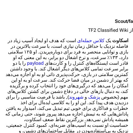
Scout/fa
از TF2 Classified Wiki
اسکاوت
یک
کلاس حمله‌ای
است که هدف او ایجاد آسیب زیاد در
فاصله نزدیک با حداقل زمان نیازی است، با سرعت بالاترین در
بازی و توانایی منحصر به فرد برای دوباره‌پریدن. او ۱۲۵ سلامتی
دارد، ۱۳۳٪ سرعت، و نرخ اشغال دو برابر، به این معنی که او
قادر است ایستگاه‌های کنترل را و کارت‌های
payload
را با دو
برابر سرعت تمامی کلاس‌های دیگر اشغال کند. با وجود داشتن
کمترین سلامتی در بازی، حرکت‌پذیری ذاتی او به او اجازه می‌دهد
که بهتر از دشمن در میان فضا حرکت کند. سرعت او به او این
امکان را می‌دهد که درگیری‌های خود را انتخاب کرده و برگزیده
کند، به دنبال بازهای خالی در دفاع دشمن برای کشتن کلاس‌های
مهم (بخصوص
پزشک
و
شهروند
), باشد یا فرصت مناسبی را برای
دزدیدن هدف پیدا کند. این او را به کلاسی ایده‌آل برای اخذ
خطرات و فداکاری برای خوبی تیم تبدیل می‌کند، امیدوار به یافتن
پاداش‌هایی که به تیمش اجازه می‌دهد پیروز شوند، حتی زمانی که
همیشه پاداش نمی‌دهد. بزرگترین نقاط ضعف اسکاوت،
حساسیت او نسبت به آسیب‌های ضربه‌ای، کمبود کنترل جمعیتی،
نزدیک به بی‌استفاده‌بودن در مقابل ساختمان‌های دشمن، و