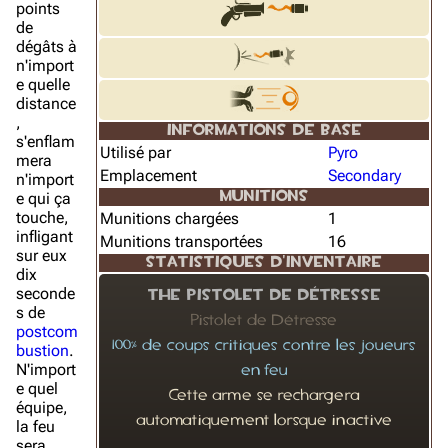
points
de
dégâts à
n'import
e quelle
distance
,
INFORMATIONS DE BASE
s'enflam
Utilisé par
Pyro
mera
Emplacement
Secondary
n'import
e qui ça
MUNITIONS
touche,
Munitions chargées
1
infligant
Munitions transportées
16
sur eux
STATISTIQUES D'INVENTAIRE
dix
seconde
The Pistolet de Détresse
s de
Pistolet de Détresse
postcom
100% de coups critiques contre les joueurs
bustion
.
N'import
en feu
e quel
Cette arme se rechargera
équipe,
automatiquement lorsque inactive
la feu
sera