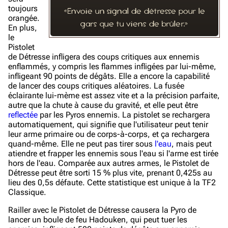
toujours
«Envoie un signal de détresse pour le
orangée.
gars que tu viens de brûler.»
En plus,
le
Pistolet
de Détresse infligera des coups critiques aux ennemis
enflammés, y compris les flammes infligées par lui-même,
infligeant 90 points de dégâts. Elle a encore la capabilité
de lancer des coups critiques aléatoires. La fusée
éclairante lui-mème est assez vite et a la précision parfaite,
autre que la chute à cause du gravité, et elle peut être
reflectée
par les Pyros ennemis. La pistolet se rechargera
automatiquement, qui signifie que l'utilisateur peut tenir
leur arme primaire ou de corps-à-corps, et ça rechargera
quand-même. Elle ne peut pas tirer sous
l'eau
, mais peut
atiendre et frapper les ennemis sous l'eau si l'arme est tirée
hors de l'eau. Comparée aux autres armes, le Pistolet de
Détresse peut être sorti 15 % plus vite, prenant 0,425s au
lieu des 0,5s défaute. Cette statistique est unique à la TF2
Classique.
Railler avec le Pistolet de Détresse causera la Pyro de
lancer un boule de feu Hadouken, qui peut tuer les