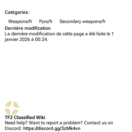
TF2 Classified Wiki
Catégories
:
Weapons/fr
Navigation
Pyro/fr
Secondary weapons/fr
Dernière modification
Page d’accueil
La dernière modification de cette page a été faite le 1
janvier 2026 à 00:24.
À propos
Modifications récentes
Page au hasard
Téléverser un fichier
TF2 Classified
Pages liées
Play Now
Suivi des pages liées
Website
TF2 Classified Wiki
Version imprimable
Forums
Need help? Want to report a problem? Contact us on
Discord:
https://discord.gg/3zMk4vn
Lien permanent
Discord
Propriétés